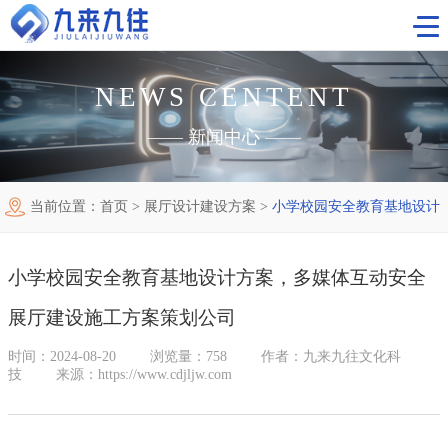
NEWS CENTENT
首页
——
新闻中心
——
工程案例
当前位置：
首页
>
展厅设计建设方案
>
小学校园安全教育基地设计
视觉科技
主题数字展厅
方案，多媒体互动安全展厅建设施工方案策划公司
新闻中心
科博馆
小学校园安全教育基地设计方案，多媒体互动安全
关于我们
企业展厅
展厅建设施工方案策划公司
联系我们
规划馆
时间：2024-08-20
浏览量：758
作者：九来九往文化科
技
来源：https://www.cdjljw.com
红色教育基地