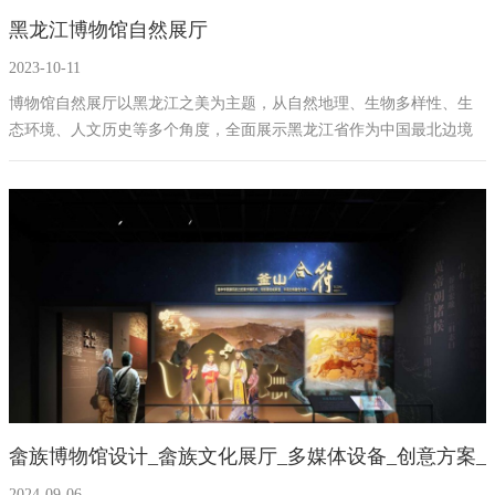
黑龙江博物馆自然展厅
2023-10-11
博物馆自然展厅以黑龙江之美为主题，从自然地理、生物多样性、生
态环境、人文历史等多个角度，全面展示黑龙江省作为中国最北边境
地区的独特魅力和丰富内涵。本展厅按照参观顺序分为四个区域：冰
雪奇缘区、山水情韵区、生命之源区、人文风采区。每个区域都有一
个具有诗意的副标题，突出展厅主题和重点。
畲族博物馆设计_畲族文化展厅_多媒体设备_创意方案_
2024-09-06