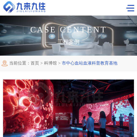
CASE CENTENT
首页
——
工程案例
——
工程案例
当前位置：
首页
>
科博馆
>
市中心血站血液科普教育基地
视觉科技
主题数字展厅
新闻中心
科博馆
关于我们
企业展厅
联系我们
规划馆
红色教育基地